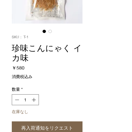
SKU： T-1
珍味こんにゃく イ
カ味
価
￥580
格
消費税込み
数量
*
在庫なし
再入荷通知をリクエスト