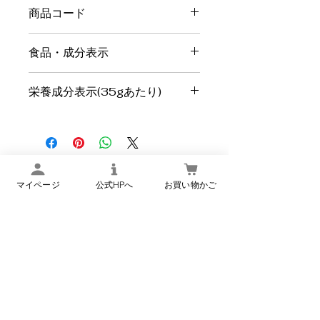
商品コード
T-1
食品・成分表示
名
惣菜[味付干こんにゃく(いか
栄養成分表示(35gあたり)
称
風味)]
エネルギー
105 kcal
内
35g
容
たんぱく質
2.0 g
量
楢下宿 丹野こんにゃく
マイページ
公式HPへ
お買い物かご
脂質
0.0 g
原
こんにゃく(こんにゃく粉(国
オンラインショップ
材
産))、しょうゆ加工品(醤油、
炭水化物
24.2 g
料
砂糖、カツオ節エキス、その
他)、砂糖、清酒、いか粉(い
食塩相当量
2.9 g
か、ブドウ糖果糖液糖、砂
糖、食塩)、唐辛子／調味料
※推定値
(アミノ酸等)、水酸化Ca、カ
ラメル色素、酸味料、甘味料
新商品・季節限定商品などのメ
(甘草、ステビア甘味料)、(一
ールマガジンの登録はこちら