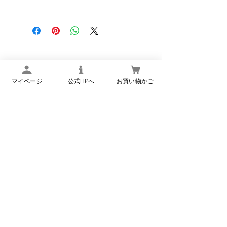
称
味）
エネルギー
59 kcal
内
70g
容
たんぱく質
1.6 g
量
楢下宿 丹野こんにゃく
脂質
3.1 g
原
こんにゃく[こんにゃく粉
オンラインショップ
材
（国産）、粉末状大豆たん
マイページ
公式HPへ
お買い物かご
炭水化物
5.9 g
料
白、粉末油脂、乾燥大和芋粉
末、食用調合油]、カレーソ
食塩相当量
0.6 g
ース（オニオンソテー、トマ
トペースト、カレーパウダ
※推定値
ー、その他）、たまねぎ、に
んじん、おろしにんにく（に
新商品・季節限定商品などのメ
んにく、醸造酢、食塩）、食
ールマガジンの登録はこちら
用なたね油、酵母エキス／乳
プライバシーポリシーに同
化剤、加工デンプン、水酸化
意する（必須）
*
Ca、カゼイン、リン酸Na、
酸化防止剤（V.E）、酸味
料、増粘剤（グァーガム）、
(一部に乳成分・大豆・やま
登録
いもを含む)