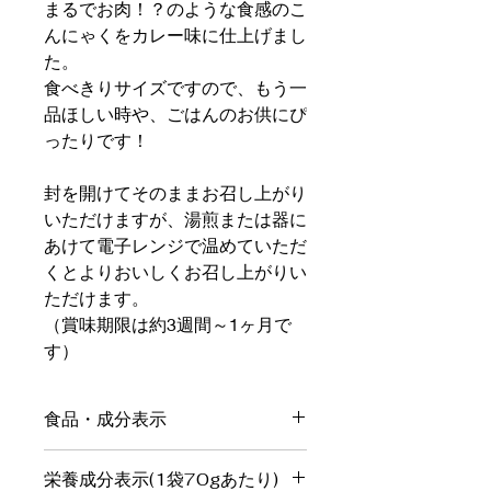
まるでお肉！？のような食感のこ
んにゃくをカレー味に仕上げまし
た。
食べきりサイズですので、もう一
品ほしい時や、ごはんのお供にぴ
ったりです！
封を開けてそのままお召し上がり
いただけますが、湯煎または器に
あけて電子レンジで温めていただ
くとよりおいしくお召し上がりい
ただけます。
（賞味期限は約3週間～1ヶ月で
す）
食品・成分表示
名
こんにゃくミート（カレー
栄養成分表示(1袋70gあたり)