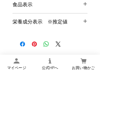
食品表示
商品名
ハレの日セット
栄養成分表示 ※推定値
山賊自
こんにゃく[こんにゃく
山賊自慢煮
エネルギ
慢煮
粉(国産)]、豚肉、米み
1袋50gあたり
ー 82kcal
50g×1
そ、昆布、砂糖、酒
たんぱく質
粕、薄口醤油、氷糖
3.0g
蜜、清酒、生姜、穀物
楢下宿 丹野こんにゃく
脂
酢／水酸化Ca、調味料
マイページ
公式HPへ
お買い物かご
質
オンラインショップ
(アミノ酸等)、酸味料、
5.6g
甘味料(甘草)、(一部に
炭水化
小麦・大豆・豚肉を含
物 5.0g
む)
食塩相当
量 0.7g
にしん
こんにゃく[こんにゃく
巻こん
粉(国産)]、身欠きニシ
新商品・季節限定商品などのメ
にしん巻こんにゃく
エネルギ
にゃく
ン、濃口醤油、砂糖、
ールマガジンの登録はこちら
1袋45gあたり
ー 31kcal
45g×1
氷糖蜜、清酒、穀物
プライバシーポリシーに同
たんぱく質
酢、風味調味料(かつ
意する（必須）
*
1.8g
お)、食塩／調味料(アミ