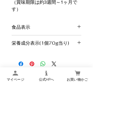
（賞味期限は約3週間～1ヶ月で
す）
食品表示
名
惣菜（粒こんにゃくと生姜
栄養成分表示(1個70g当り)
称
煮）
エネルギー
46Kcal
原
こんにゃく[こんにゃく粉(国
材
産)]、薄口醤油、みりん、ガ
たんぱく質
1.4g
料
ラスープ(鶏骨、たん白酵素
名
分解物、鶏油)、生姜、油揚
マイページ
公式HPへ
お買い物かご
楢下宿 丹野こんにゃく
脂質
2.2g
げ、砂糖、清酒、中華スープ
オンラインショップ
の素(食塩、畜肉エキス、野
炭水化物
5.0g
菜エキス、その他)、食塩、
豚脂、粉末昆布、食用なたね
食塩相当量
2.1g
油、にんにく／水酸化Ca、
調味料(アミノ酸等)、ゲル化
※推定値
剤(増粘多糖類)、酸味料、甘
味料(甘草)、(一部に小麦・乳
新商品・季節限定商品などのメ