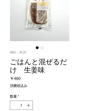
SKU： R-31
ごはんと混ぜるだ
け 生姜味
価
￥460
格
消費税込み
数量
*