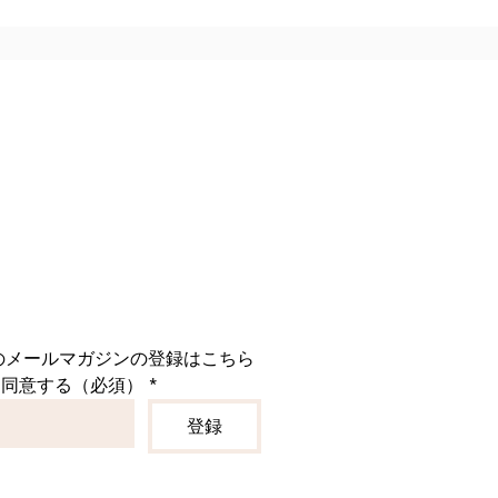
「より良い商品をお届けした
という想いから、品質第一で
づくりに努めてまいりまし
 昨今の物価高騰のなかで
商品のクオリティを落とさず
価格を維持できるよう、あら
対策を講じてまいりました。
しながら、今後もお客様に安
安全な商品
のメールマガジンの登録はこちら
に同意する（必須）
*
登録