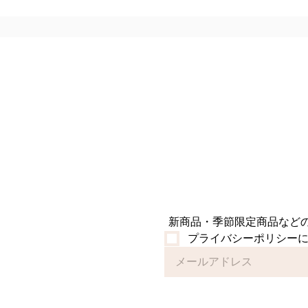
りの限定企画 】
来、
い」
商品
た。
んにゃく
も、
現行
ゆる
しか
心・
新商品・季節限定商品など
プライバシーポリシー