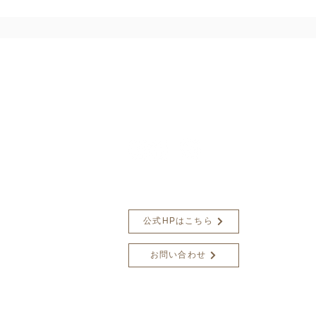
内
楢下宿 丹野こ
オンラインショップ
公式HPはこちら
お問い合わせ
店舗紹介
会社概要