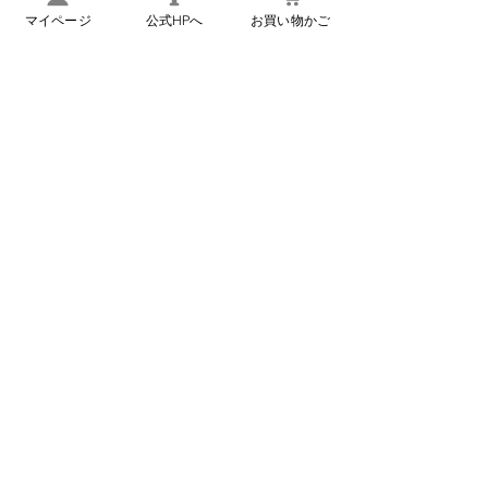
ました。しかしな
マイページ
公式HPへ
お買い物かご
もお客様に安心・
新商品・季節限定商品などのメ
ールマガジンの登録はこちら
プライバシーポリシーに同
意する（必須）
*
登録
お問い合わせ
公式HPはこちら
店舗紹介