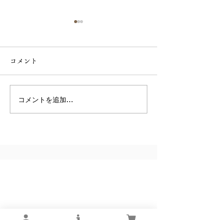
【9月1日より】
価格と内容量改
コメント
らせ
平素は格別のお引
り、厚く御礼申し
また、日頃より
コメントを追加…
【 令和8年8月8日・１日
お運びいただき、
申し上げます。 さて、当店
限りの限定企画 】
では創業以来、「
品をお届けしたい
いから、品質第一
りに努めてまい
昨今の物価高騰の
楢下宿 丹野こんにゃく
商品のクオリティ
オンラインショップ
現行価格を維持で
あらゆる対策を講