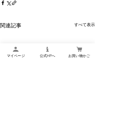
すべて表示
関連記事
マイページ
公式HPへ
お買い物かご
【9月1日より】
価格と内容量改