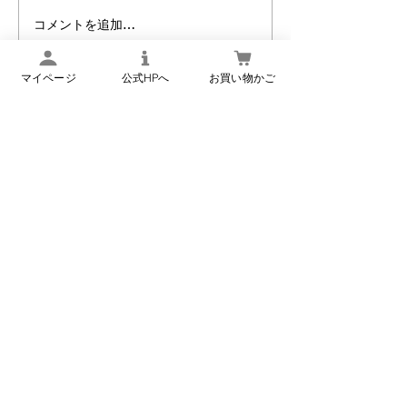
みっけ」に、 「個食セット
コメントを追加…
毎月25日は「こ
（こんにゃく惣菜6種類）」
「牛肉巻こんにゃく」 が掲載
粥」の日
マイページ
公式HPへ
お買い物かご
されました！ 取材・執筆：中
尾隆之様（旅行作家／名産・
銘菓研究家） 掲載商品は下記
2種類です
楢下宿 丹野こんにゃく
オンラインショップ
新商品・季節限定商品などのメ
ールマガジンの登録はこちら
プライバシーポリシーに同
意する（必須）
*