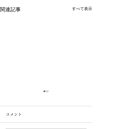
すべて表示
関連記事
東京新聞・中日新聞「ふ
るさと味みっけ」に掲載
コメント
されました！
東京新聞・中日新聞に掲載さ
れているコラム「ふるさと味