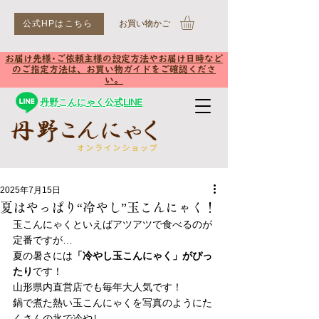
公式HPはこちら
​お買い物かご
お届け先様･ご依頼主様の設定方法やお届け日時など
のご指定方法は、お買い物ガイドをご確認くださ
い。
丹野こんにゃく公式LINE
2025年7月15日
夏はやっぱり“冷やし”玉こんにゃく！
玉こんにゃくといえばアツアツで食べるのが
定番ですが…
夏の暑さには
「冷やし玉こんにゃく」がぴっ
たり
です！
山形県内直営店でも毎年大人気です！
鍋で煮た熱い玉こんにゃくを写真のようにた
くさんの氷で冷やし