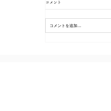
【重要なお知らせ】熊本県熊
コメント
本地方を震源とする地震の影
響によるお荷物のお届けにつ
【重要なお知らせ】 熊本県熊本
コメントを追加…
地方を震源とする地震の影響によ
いて（ヤマト運輸様より）
るお荷物のお届けについて （7月
28日 18：00時点） ヤマト運輸
様よりお知らせがございます。詳
しくはこちらをご覧ください →
熊本県熊本地方を震源とする地震
の影響によるお荷物のお届けにつ
いて
楢下宿 丹野こ
オンラインショップ