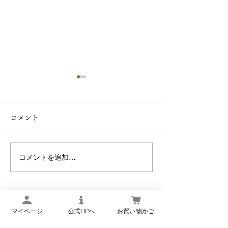
【9月1日より】商品一部
【重要なお知ら
価格と内容量改定のお知
県熊本地方を震
コメント
らせ
地震の影響によ
平素は格別のお引き立てを賜
【重要なお知らせ
り、厚く御礼申し上げます。
本地方を震源とす
のお届けについ
また、日頃より当店へ足を
響によるお荷物の
コメントを追加…
ト運輸様より）
お運びいただき、重ねて感謝
いて （7月28日 
申し上げます。 さて、当店
点） ヤマト運輸様よりお知ら
では創業以来、「より良い商
せがございます。
品をお届けしたい」という想
ちらをご覧くださ
マイページ
公式HPへ
お買い物かご
いから、品質第一で商品づく
県熊本地方を震源
りに努めてまいりました。
の影響によるお荷