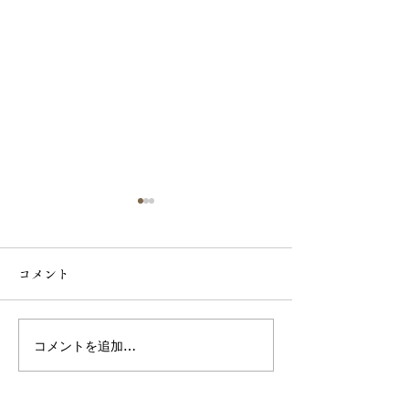
【9月1日より】
価格と内容量改
コメント
らせ
平素は格別のお引
り、厚く御礼申し
また、日頃より
コメントを追加…
【 令和8年8月8日・１日
お運びいただき、
申し上げます。 さて、当店
限りの限定企画 】
では創業以来、「