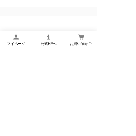
品をお届けしたい
いから、品質第一
りに努めてまい
昨今の物価高騰の
楢下宿 丹野こんにゃく
商品のクオリティ
オンラインショップ
現行価格を維持で
マイページ
公式HPへ
お買い物かご
あらゆる対策を講
ました。しかしな
もお客様に安心・
新商品・季節限定商品などのメ
ールマガジンの登録はこちら
プライバシーポリシーに同
意する（必須）
*
登録