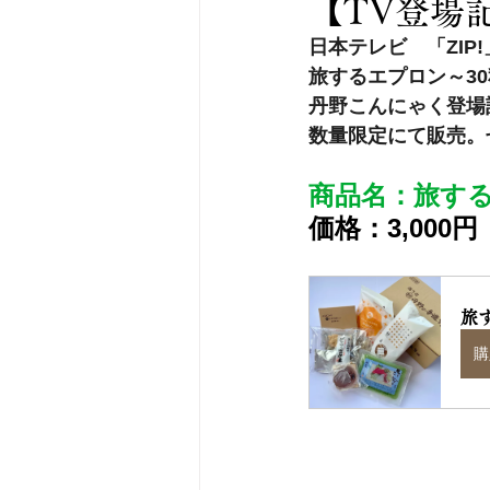
【TV登場
日本テレビ　「ZIP!
旅するエプロン～3
丹野こんにゃく登場
数量限定にて販売。
商品名：旅す
価格：3,000
旅
購