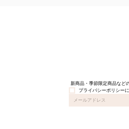
い」
商品
た。
んにゃく
も、
現行
ゆる
しか
心・
新商品・季節限定商品など
プライバシーポリシー