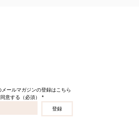
という想いから、品質第一で
づくりに努めてまいりまし
 昨今の物価高騰のなかで
商品のクオリティを落とさず
価格を維持できるよう、あら
対策を講じてまいりました。
しながら、今後もお客様に安
安全な商品
のメールマガジンの登録はこちら
に同意する（必須）
*
登録