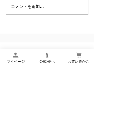
また、日頃より
コメントを追加…
【 令和8年8月8日・１日
お運びいただき、
申し上げます。 さて、当店
限りの限定企画 】
では創業以来、「
品をお届けしたい
いから、品質第一
りに努めてまい
昨今の物価高騰の
楢下宿 丹野こんにゃく
商品のクオリティ
マイページ
公式HPへ
お買い物かご
オンラインショップ
現行価格を維持で
あらゆる対策を講
ました。しかしな
もお客様に安心・
新商品・季節限定商品などのメ
ールマガジンの登録はこちら
プライバシーポリシーに同
意する（必須）
*