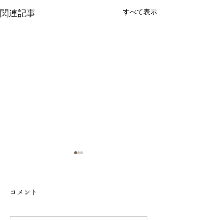
すべて表示
関連記事
【9月1日より】
価格と内容量改
コメント
らせ
平素は格別のお引
り、厚く御礼申し