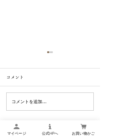
東京新聞・中日新聞「ふ
るさと味みっけ」に掲載
コメント
されました！
東京新聞・中日新聞に掲載さ
れているコラム「ふるさと味
みっけ」に、 「個食セット
コメントを追加…
毎月25日は「こ
（こんにゃく惣菜6種類）」
「牛肉巻こんにゃく」 が掲載
粥」の日
されました！ 取材・執筆：中
尾隆之様（旅行作家／名産・
マイページ
公式HPへ
お買い物かご
銘菓研究家） 掲載商品は下記