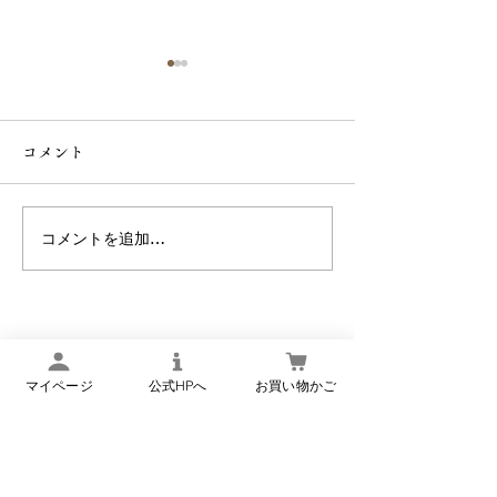
【9月1日より】
価格と内容量改
コメント
らせ
平素は格別のお引
り、厚く御礼申し
また、日頃より
コメントを追加…
【 令和8年8月8日・１日
お運びいただき、
申し上げます。 さて、当店
限りの限定企画 】
では創業以来、「
品をお届けしたい
いから、品質第一
マイページ
公式HPへ
お買い物かご
りに努めてまい
昨今の物価高騰の
楢下宿 丹野こんにゃく
商品のクオリティ
オンラインショップ
現行価格を維持で
あらゆる対策を講