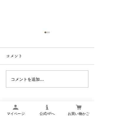
【9月1日より】
価格と内容量改
コメント
らせ
平素は格別のお引
り、厚く御礼申し
また、日頃より
コメントを追加…
【 令和8年8月8日・１日
お運びいただき、
申し上げます。 さて、当店
限りの限定企画 】
では創業以来、「
品をお届けしたい
いから、品質第一
マイページ
公式HPへ
お買い物かご
りに努めてまい
昨今の物価高騰の
楢下宿 丹野こんにゃく