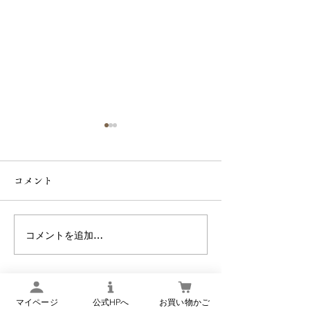
【9月1日より】
価格と内容量改
コメント
らせ
平素は格別のお引
り、厚く御礼申し
また、日頃より
コメントを追加…
【 令和8年8月8日・１日
お運びいただき、
申し上げます。 さて、当店
限りの限定企画 】
では創業以来、「
品をお届けしたい
マイページ
公式HPへ
お買い物かご