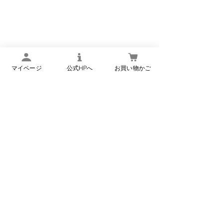
マイページ
公式HPへ
お買い物かご
東京新聞・中日新聞「ふ
るさと味みっけ」に掲載
コメント
されました！
東京新聞・中日新聞に掲載さ
れているコラム「ふるさと味
みっけ」に、 「個食セット
コメントを追加…
毎月25日は「こ
（こんにゃく惣菜6種類）」
「牛肉巻こんにゃく」 が掲載
粥」の日
されました！ 取材・執筆：中
尾隆之様（旅行作家／名産・
銘菓研究家） 掲載商品は下記
2種類です
楢下宿 丹野こんにゃく