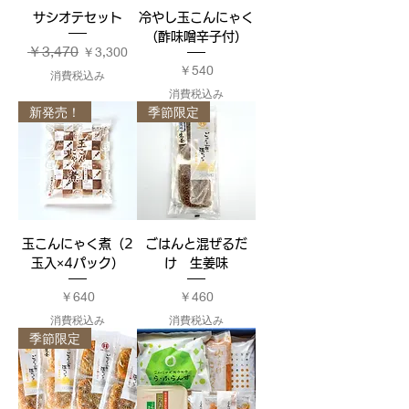
サシオテセット
冷やし玉こんにゃく
（酢味噌辛子付）
通常価格
￥3,470
セール価格
￥3,300
価格
￥540
消費税込み
消費税込み
新発売！
季節限定
玉こんにゃく煮（2
ごはんと混ぜるだ
玉入×4パック）
け 生姜味
価格
価格
￥640
￥460
消費税込み
消費税込み
季節限定