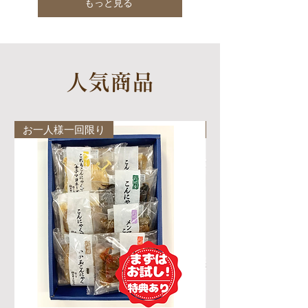
もっと見る
人気商品
お一人様一回限り
人気商品！