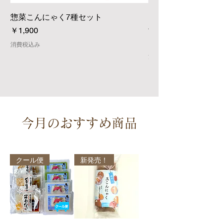
惣菜こんにゃく7種セット
お手軽玉こんにゃく
付）
価格
￥1,900
価格
￥470
消費税込み
消費税込み
今月のおすすめ商品
クール便
新発売！