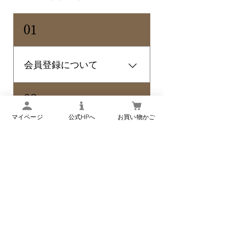
01
会員登録について
丹野こんにゃくオンラインショ
02
ップでは、会員登録をすると下
記の特典をご利用いただけま
マイページ
公式HPへ
お買い物かご
す。 【会員特典】 ・マイペー
商品のお届け・日時指定
ジのアドレス帳にて注文者情報
について
やお届け先情報を登録していた
だくことで、次回からはご入力
◎配達会社について ヤマト
の手間を省くことができ、簡単
03
運輸の宅急便、またはクール宅
にご注文手続きを行うことがで
急便でのお届けとなります。
きます。 会員登録をどうぞご
◎到着日時について ご指定
別住所への発送 （サイ
利用下さいませ。
が無い場合は、最短での発送と
ト会員のお客様）パソコ